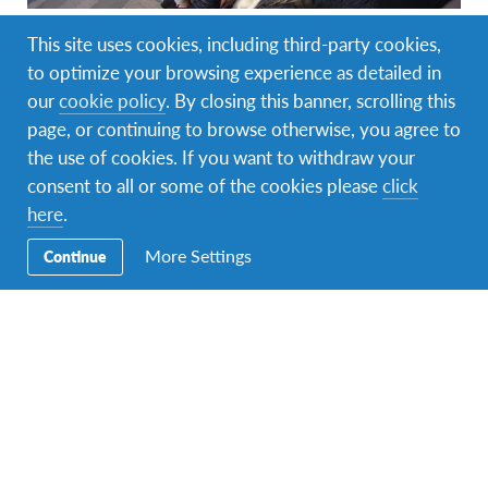
This site uses cookies, including third-party cookies,
Programme annuel scolaire
to optimize your browsing experience as detailed in
Chaque année, AFS invite des jeunes de 15 à 17 ans
our
cookie policy
. By closing this banner, scrolling this
à vivre une année scolaire à l’étranger, et à devenir par
page, or continuing to browse otherwise, you agree to
cette expérience interculturelle inédite, des citoyens
the use of cookies. If you want to withdraw your
du monde, formés au respect de valeurs différentes et
consent to all or some of the cookies please
click
acteurs d’une société plus juste et pacifique.
here
.
More Settings
Continue
En savoir plus!