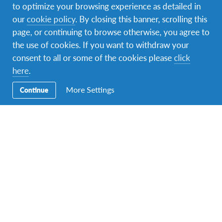
to optimize your browsing experience as detailed in
our
cookie policy
. By closing this banner, scrolling this
LE PREMIER FORUM AFRICAIN SUR L’EDUCATION À LA
CITOYENNETÉ MONDIALE S'EST TENU À TUNIS, LE 7 JUILLET
page, or continuing to browse otherwise, you agree to
2017.
the use of cookies. If you want to withdraw your
consent to all or some of the cookies please
click
AFS in Africa: Global
here
.
Citizenship Education Forum
More Settings
Continue
Fort de l’expertise développée lors de précédents
forums internationaux que l’AFS a organisé en
Europe, en Amérique et en Asie – Pacifique sur
l’éducation à la Citoyenneté Mondiale , le premier
forum africain sur l’Education à la Citoyenneté
Mondiale se tiendra à Tunis, le 7 Juillet 2017.
En savoir plus